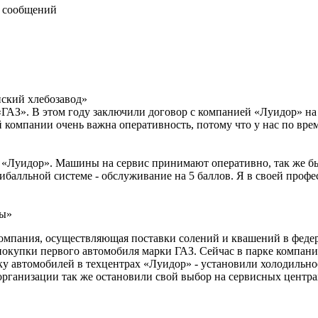
 сообщений
ский хлебозавод»
«ГАЗ». В этом году заключили договор с компанией «Луидор» на
 компании очень важна оперативность, потому что у нас по вре
х «Луидор». Машины на сервис принимают оперативно, так же бы
ибалльной системе - обслуживание на 5 баллов. Я в своей проф
ры»
мпания, осуществляющая поставки солений и квашений в федера
покупки первого автомобиля марки ГАЗ. Сейчас в парке компани
у автомобилей в техцентрах «Луидор» - установили холодильно
 организации так же остановили свой выбор на сервисных цент