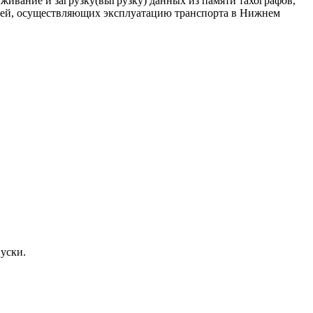
уживание и загрузку(выгрузку) данных из памяти тахографов,
елей, осуществляющих эксплуатацию транспорта в Нижнем
уски.