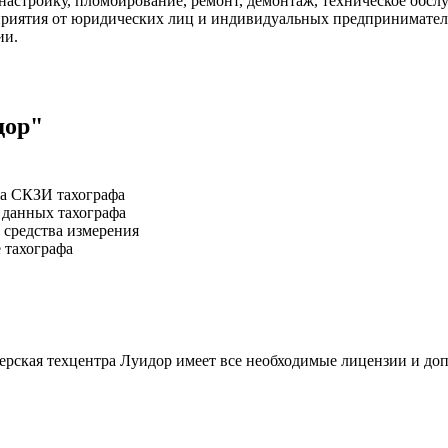
настройку, пломбирование, ремонт, демонтаж, техническое обсл
едприятия от юридических лиц и индивидуальных предпринимат
ии.
дор"
ка СКЗИ тахографа
 данных тахографа
 средства измерения
 тахографа
ерская техцентра Луидор имеет все необходимые лицензии и доп