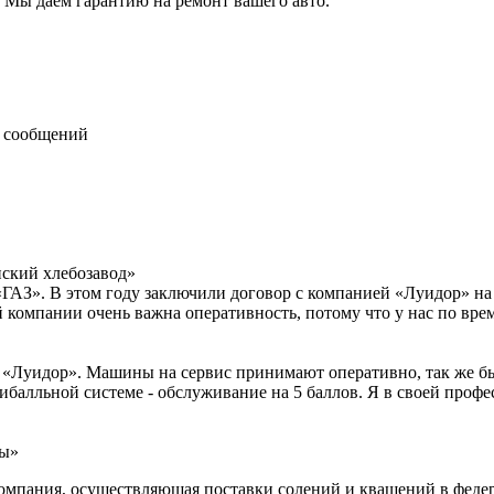
Мы даем гарантию на ремонт вашего авто.
 сообщений
ский хлебозавод»
«ГАЗ». В этом году заключили договор с компанией «Луидор» на
 компании очень важна оперативность, потому что у нас по вре
х «Луидор». Машины на сервис принимают оперативно, так же бы
ибалльной системе - обслуживание на 5 баллов. Я в своей проф
ры»
мпания, осуществляющая поставки солений и квашений в федера